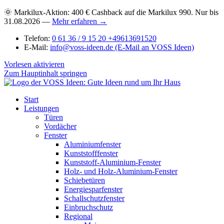
🌞 Markilux-Aktion: 400 € Cashback auf die Markilux 990. Nur bis
31.08.2026 —
Mehr erfahren →
Telefon:
0 61 36 / 9 15 20
+49613691520
E-Mail:
info@voss-ideen.de
(E-Mail an VOSS Ideen)
Vorlesen aktivieren
Zum Hauptinhalt springen
Start
Leistungen
Türen
Vordächer
Fenster
Aluminiumfenster
Kunststofffenster
Kunststoff-Aluminium-Fenster
Holz- und Holz-Aluminium-Fenster
Schiebetüren
Energiesparfenster
Schallschutzfenster
Einbruchschutz
Regional