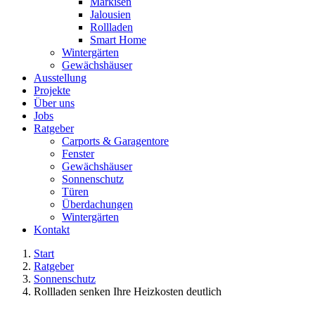
Markisen
Jalousien
Rollladen
Smart Home
Wintergärten
Gewächshäuser
Ausstellung
Projekte
Über uns
Jobs
Ratgeber
Carports & Garagentore
Fenster
Gewächshäuser
Sonnenschutz
Türen
Überdachungen
Wintergärten
Kontakt
Start
Ratgeber
Sonnenschutz
Rollladen senken Ihre Heizkosten deutlich