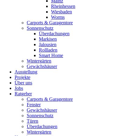
Mainz
Rheinhessen
Wiesbaden
Worms
Carports & Garagentore
Sonnenschutz
Überdachungen
Markisen
Jalousien
Rollladen
Smart Home
Wintergärten
Gewächshäuser
Ausstellung
Projekte
Über uns
Jobs
Ratgeber
Carports & Garagentore
Fenster
Gewächshäuser
Sonnenschutz
Türen
Überdachungen
Wintergärten